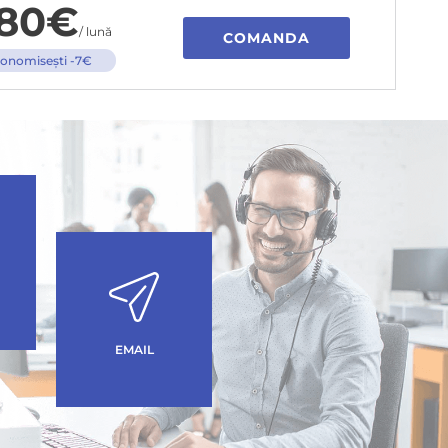
80€
/ lună
COMANDA
onomiseşti -7€
EMAIL