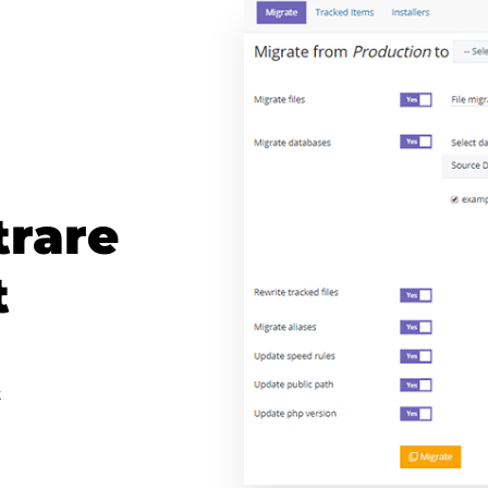
trare
t
t