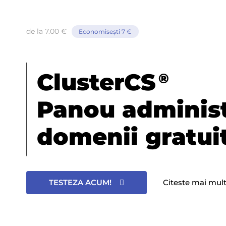
de la 7.00 €
Economiseşti 7 €
ClusterCS
®
Panou adminis
domenii gratui
TESTEZA ACUM!
Citeste mai mul