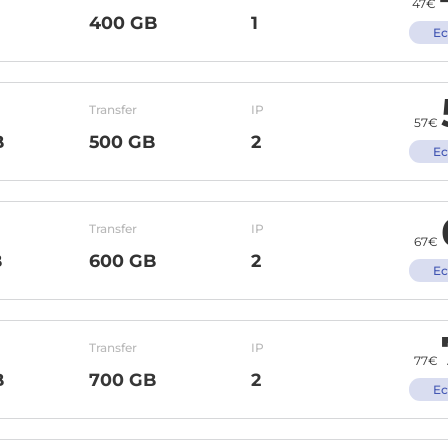
47€
400 GB
1
Ec
Transfer
IP
57€
B
500 GB
2
Ec
Transfer
IP
67€
B
600 GB
2
Ec
Transfer
IP
77€
B
700 GB
2
Ec