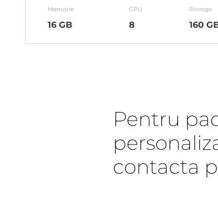
Memorie
CPU
Storage
16 GB
8
160 G
Pentru pa
personaliz
contacta p