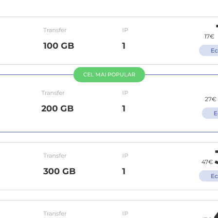
Transfer
IP
17€
100 GB
1
Ec
CEL MAI POPULAR
Transfer
IP
27€
200 GB
1
E
Transfer
IP
47€
300 GB
1
Ec
Transfer
IP