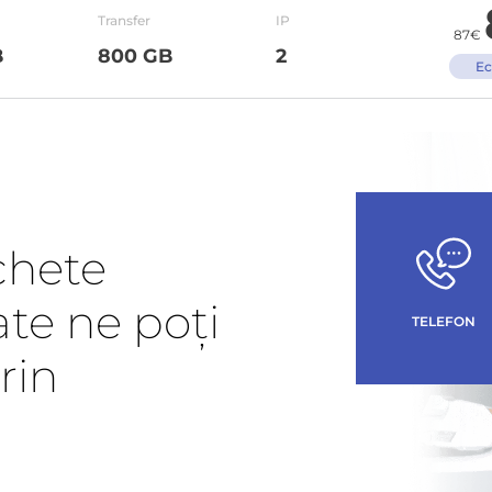
Transfer
IP
87€
B
800 GB
2
Ec
chete
ate ne poți
TELEFON
rin